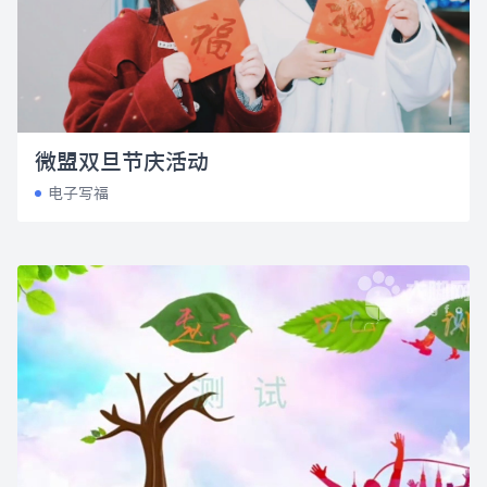
微盟双旦节庆活动
电子写福