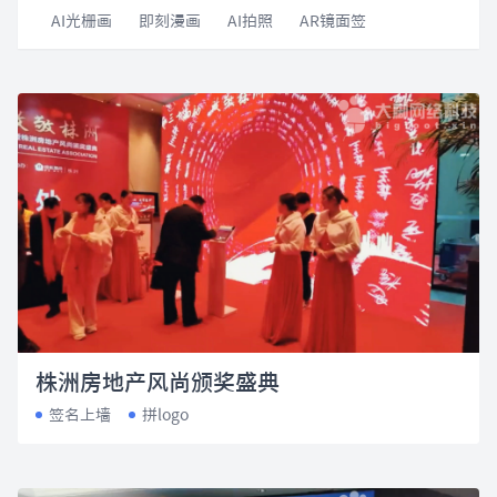
AI光栅画
即刻漫画
AI拍照
AR镜面签
株洲房地产风尚颁奖盛典
签名上墙
拼logo