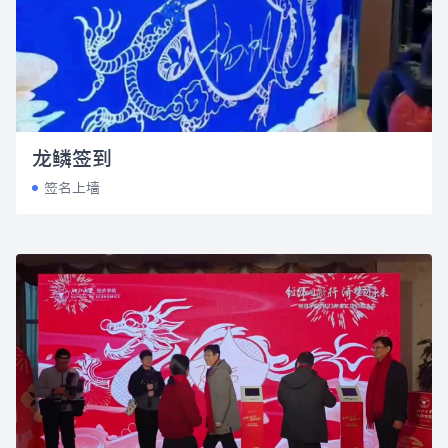
龙鳞签到
签名上墙