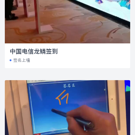
中国电信龙鳞签到
签名上墙