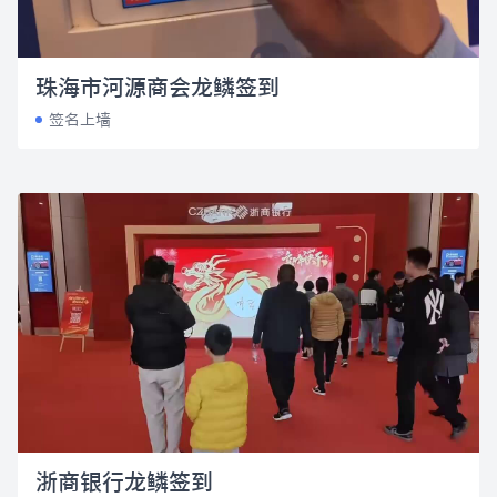
珠海市河源商会龙鳞签到
签名上墙
浙商银行龙鳞签到