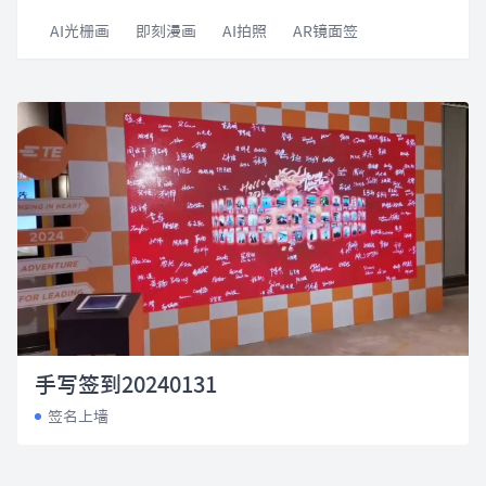
AI光栅画
即刻漫画
AI拍照
AR镜面签
手写签到20240131
签名上墙