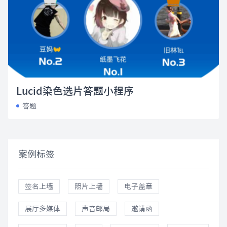
Lucid染色选片答题小程序
答题
案例标签
签名上墙
照片上墙
电子盖章
展厅多媒体
声音邮局
邀请函