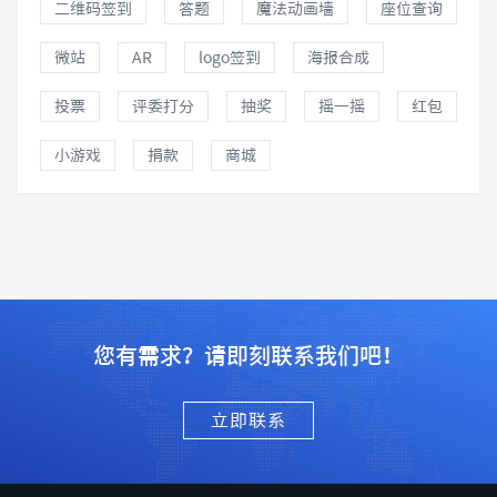
二维码签到
答题
魔法动画墙
座位查询
微站
AR
logo签到
海报合成
投票
评委打分
抽奖
摇一摇
红包
小游戏
捐款
商城
您有需求？请即刻联系我们吧！
立即联系