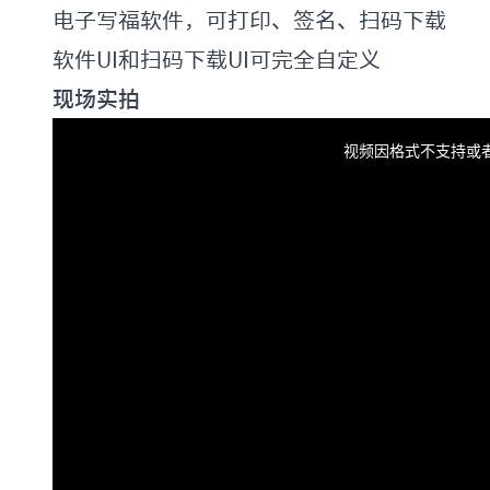
电子写福软件，可打印、签名、扫码下载
软件UI和扫码下载UI可完全自定义
现场实拍
This
is
a
视频因格式不支持或
modal
window.