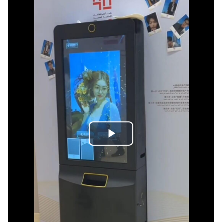
播
放
视
频